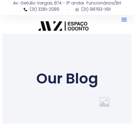
Av. Getúlio Vargas, 874 - 11º andar. Funcionários/BH
Skip
(31) 3281-2089
(31) 98793-1191
to
content
Me
Our Blog